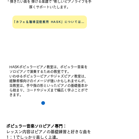
“ 弾きたい曲を 弾ける楽譜で ”新しいピアノライフを手
厚くサポートいたします。
「カフェ＆珈琲豆焙煎所 HASK」についてはこちら
教室の特徴
HASKポピュラーピアノ教室は、ポピュラー音楽を
ソロピアノで演奏するための教室です。
​いわゆるポピュラーピアノやジャズピアノ教室は、
経験者様向けのイメージが強いかもしれませんが、
当教室は、手や指の形といったピアノの基礎基本か
ら始まり、コードやジャズまで幅広く学ぶことがで
きます。
1
ポピュラー音楽ソロピアノ専門：
レッスン内容はピアノの基礎練習と好きな曲を
1：1でしっかり楽しく上達。