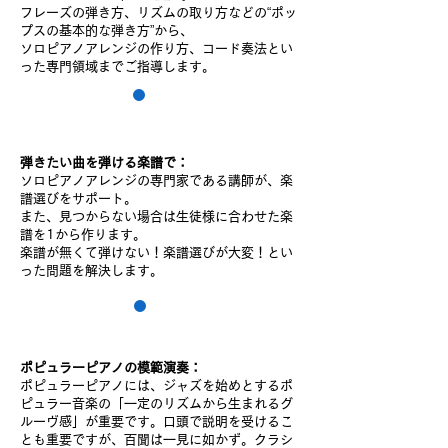
フレーズの弾き方、リズムの取り方などの“ポッ
プスの基本的な弾き方”から、
ソロピアノアレンジの作り方、コード奏法とい
った専門領域までご指導します。
2
弾きたい曲を弾ける楽譜で：
ソロピアノアレンジの専門家である講師が、楽
譜選びをサポート。
また、見つからない場合は生徒様に合わせた楽
譜を1から作ります。
楽譜が無くて弾けない！楽譜選びが大変！とい
った問題を解決します。
3
ポピュラーピアノの模範演奏：
ポピュラーピアノには、ジャズを始めとするポ
ピュラー音楽の「一定のリズムから生まれるグ
ルーヴ感」が重要です。
口頭で
説明を受けるこ
とも重要ですが、
百聞は一見に如かず。
クラシ