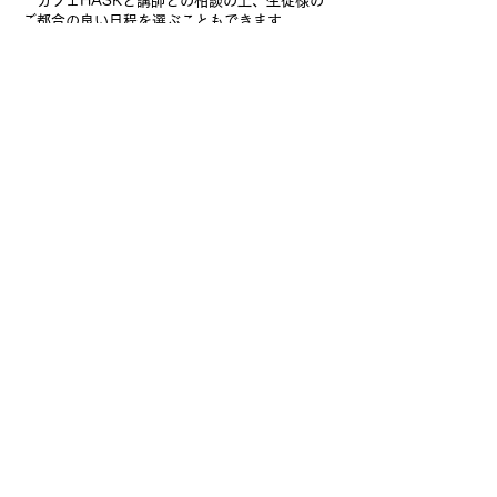
カフェHASKと講師との相談の上、生徒様の
ご都合の良い日程を選ぶこともできます。
※毎週(月)・(火)はカフェHASK定休日になり
ます
​・レッスン予定日に来られない場合は、できる
限り振替レッスンをいたします。
直前のご変更は調整が難しくなりますので、
お早めにご連絡ください。
環境・アクセス