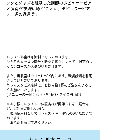
ックとジャズを経験した講師のポピュラーピア
ノ演奏を“実際に聴く”ことが、
ポピュラーピア
ノ
上達の近道です。
レッスン料金＋1ドリンク
制について
レッスン料金は月謝制となっております。
ひと月のレッスン回数・時間の長さによって、以下のレ
ッスンコースがお選びいただけます。
また、当教室はカフェHASK内にあり、環境設備を利用
させていただいております。
毎レッスンご来店時に、お飲み物1杯のご注文をよろし
くお願いいたします。
(メニューの一例：ホット¥450・アイス¥550)
※お子様のレッスンで保護者様が同伴されない場合な
ど、ご注文が難しい場合、
環境使用料として毎レッスン時一律¥500いただいて
おります。
あらかじめご了承ください。