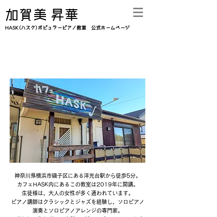
​加賀美 昇華
HASK(ハスク)ポピュラーピアノ教室 公式ホームページ
HASKポピュラーピアノ教室の紹介
神奈川県横浜市磯子区にある洋光台駅から徒歩5分。
カフェHASK内にあるこの教室は2019年に開講。
生徒様は、大人の女性が多く通われています。
ピアノ講師はクラシックとジャズを経験し、ソロピアノ
演奏とソロピアノアレンジの専門家。